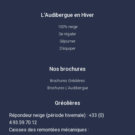
Située à l'entrée de la station, Loc'Azur
vous propose de louer des skis, des snow,
L'Audibergue en Hiver
des luges et des raquettes pour toute la
100% neige
Se régaler
famille.
Séjourner
S'équiper
Nos brochures
Brochures Gréolières
Brochures L'Audibergue
Gréolières
Répondeur neige (période hivernale) : +33 (0)
4.93.59.70.12
Caisses des remontées mécaniques :