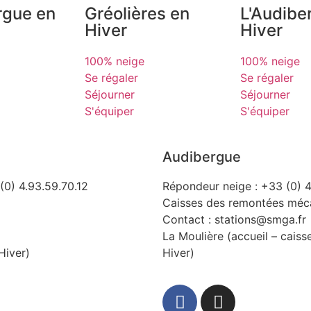
rgue en
Gréolières en
L'Audibe
Hiver
Hiver
100% neige
100% neige
Se régaler
Se régaler
Séjourner
Séjourner
S'équiper
S'équiper
Audibergue
(0) 4.93.59.70.12
Répondeur neige : +33 (0) 4
Caisses des remontées méca
Contact : stations@smga.fr
La Moulière (accueil – caiss
Hiver)
Hiver)