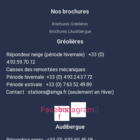
Nos brochures
Brochures Gréolières
Brochures L'Audibergue
Gréolières
Répondeur neige (période hivernale) : +33 (0)
4.93.59.70.12
Caisses des remontées mécaniques :
Période hivernale :+33 (0) 4.93.24.37.72
Période estivale : +33 (0) 7.63.52.49.89
Contact : stations@smga.fr (seulement en Hiver)
Facebook-
Instagram
f
Audibergue
Répondeur neige : +33 (0) 4.93.60.45.18