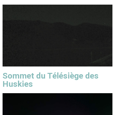
Sommet du Télésiège des
Huskies