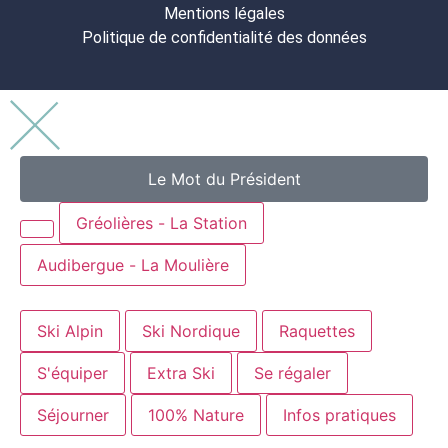
Mentions légales
Politique de confidentialité des données
Le Mot du Président
Gréolières - La Station
Audibergue - La Moulière
Ski Alpin
Ski Nordique
Raquettes
S'équiper
Extra Ski
Se régaler
Séjourner
100% Nature
Infos pratiques