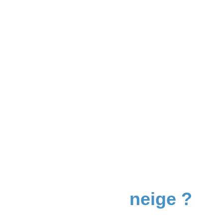
Envie de ...
neige ?