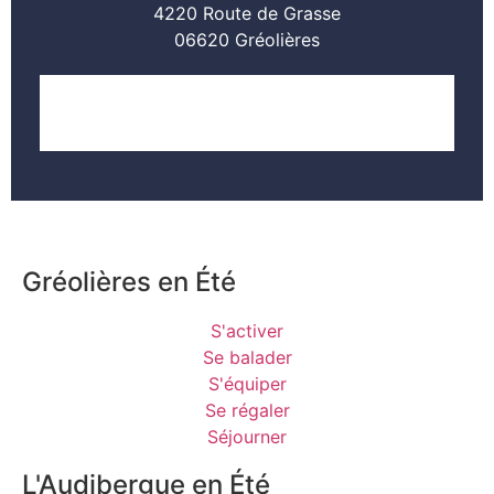
4220 Route de Grasse
06620 Gréolières
LOCALISER
Gréolières en Été
S'activer
Se balader
S'équiper
Se régaler
Séjourner
L'Audibergue en Été