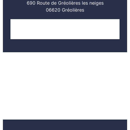
690 Route de Gréolières les neiges
06620 Gréolières
LOCALISER