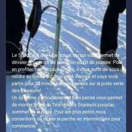
Le Snooc est une luge sur un ski qui vous permet de 
dévaler les pistes de la station en fin de journée. Pour 
en profiter, rien de plus simple, il vous suffit de vous 
rendre au Gréo Parc pour vous inscrire et vous voilà 
partis pour 30 minutes de descentes sur la piste verte 
des Ecureuils!

Un système particulièrement bien pensé vous permet 
de monter grâce au Téléski des Ecureuils jusqu'au 
sommet de la piste. Pour les plus petits nous 
conseillons de lâcher la perche en intermédiaire pour 
commencer. 
