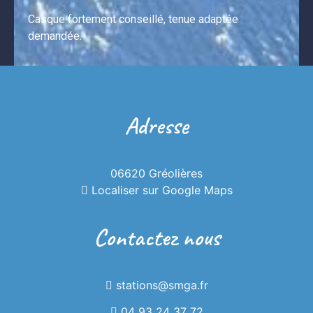
Casque fortement conseillé, tenue adaptée 
demandée.
Adresse
Snooc
06620 Gréolières
Localiser sur Google Maps
Contactez nous
Venez dévaler les pistes de la station en
famille ou entre amis avec nos magnifiques
Snooc!
stations@smga.fr
04 93 24 37 72