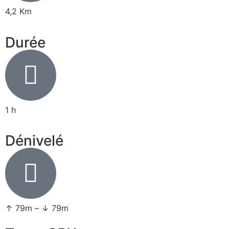
4,2 Km
Durée
1 h
Dénivelé
↑ 79m – ↓ 79m