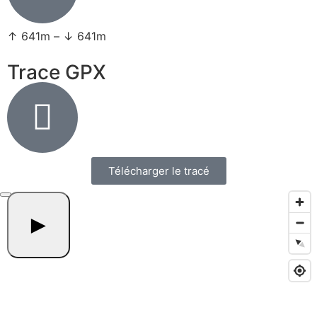
↑ 641m – ↓ 641m
Trace GPX
Télécharger le tracé