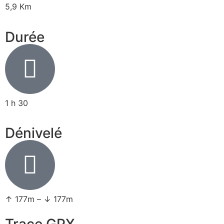
5,9 Km
Durée
1 h 30
Dénivelé
↑ 177m – ↓ 177m