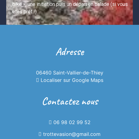
bike », une initiation puis un départ en balade (si vous 
êtes prêt !).
Adresse
Randonner en
06460 Saint-Vallier-de-Thiey
Localiser sur Google Maps
trottinette
Contactez nous
électrique
06 98 02 99 52
trottevasion@gmail.com