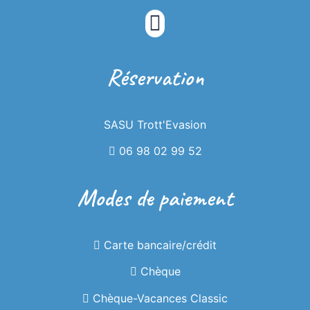
Partir en balade avec une trottinette pas
comme les autres ! Une trottinette fat-bike
Réservation
tout terrain à la découverte de notre beau
patrimoine.
SASU Trott'Evasion
06 98 02 99 52
Modes de paiement
Carte bancaire/crédit
Chèque
Chèque-Vacances Classic