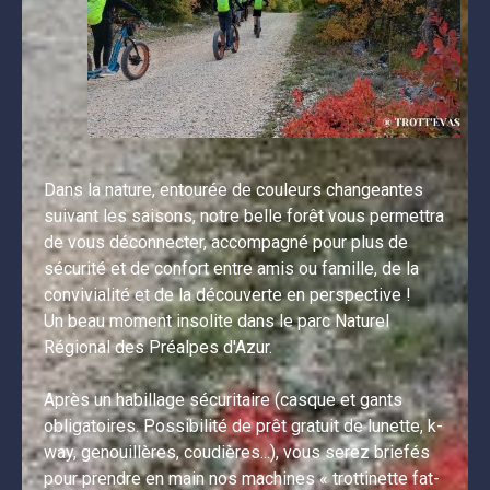
Dans la nature, entourée de couleurs changeantes 
suivant les saisons, notre belle forêt vous permettra 
de vous déconnecter, accompagné pour plus de 
sécurité et de confort entre amis ou famille, de la 
convivialité et de la découverte en perspective !

Un beau moment insolite dans le parc Naturel 
Régional des Préalpes d'Azur.

Après un habillage sécuritaire (casque et gants 
obligatoires. Possibilité de prêt gratuit de lunette, k-
way, genouillères, coudières...), vous serez briefés 
pour prendre en main nos machines « trottinette fat-