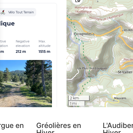
rgue en
Gréolières en
L'Audibe
Hiver
Hiver