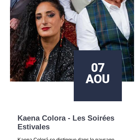
07
AOU
Kaena Colora - Les Soirées
Estivales
Kaena Colorá se distingue dans le paysage