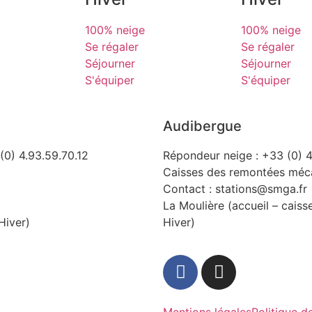
100% neige
100% neige
Se régaler
Se régaler
Séjourner
Séjourner
S'équiper
S'équiper
Audibergue
(0) 4.93.59.70.12
Répondeur neige : +33 (0) 4
Caisses des remontées méca
Contact : stations@smga.fr
La Moulière (accueil – caiss
Hiver)
Hiver)
Mentions légales
Politique d