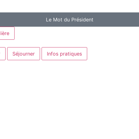
Le Mot du Président
ière
r
Séjourner
Infos pratiques