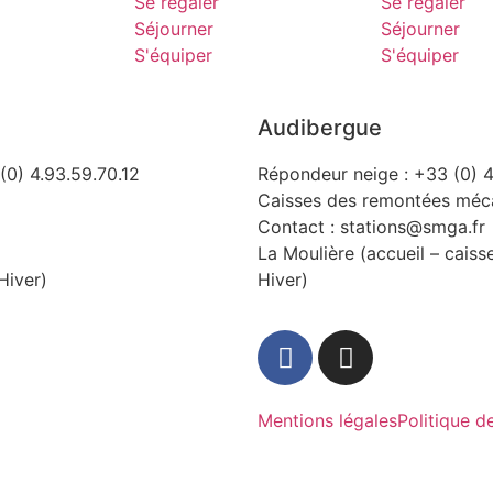
Se régaler
Se régaler
Séjourner
Séjourner
S'équiper
S'équiper
Audibergue
(0) 4.93.59.70.12
Répondeur neige : +33 (0) 4
Caisses des remontées méca
Contact : stations@smga.fr
La Moulière (accueil – caiss
Hiver)
Hiver)
Mentions légales
Politique d