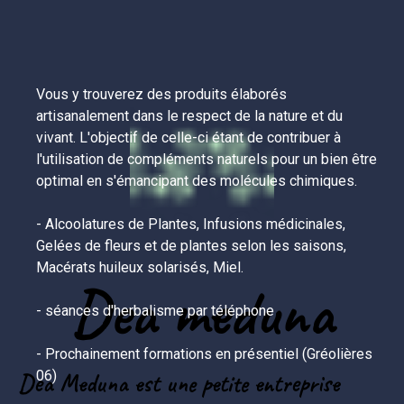
Vous y trouverez des produits élaborés 
artisanalement dans le respect de la nature et du 
vivant. L'objectif de celle-ci étant de contribuer à 
l'utilisation de compléments naturels pour un bien être 
optimal en s'émancipant des molécules chimiques.

- Alcoolatures de Plantes, Infusions médicinales, 
Gelées de fleurs et de plantes selon les saisons, 
Macérats huileux solarisés, Miel.

Dea meduna
- séances d'herbalisme par téléphone 

- Prochainement formations en présentiel (Gréolières 
06)

Dea Meduna est une petite entreprise