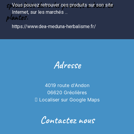
spécialisée dans les produits à base de
Vous pouvez retrouver ces produits sur son site 
Internet, sur les marchés ...

plantes.
https://www.dea-meduna-herbalisme.fr/
Adresse
4019 route d'Andon
06620 Gréolières
Localiser sur Google Maps
Contactez nous