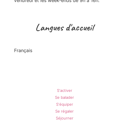
vendredi et les week-ends de 9h à 16h.
Langues d'accueil
Français
Gréolières en Été
S'activer
Se balader
S'équiper
Se régaler
Séjourner