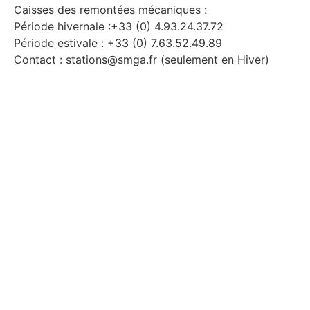
Caisses des remontées mécaniques :
Période hivernale :+33 (0) 4.93.24.37.72
Période estivale : +33 (0) 7.63.52.49.89
Contact : stations@smga.fr (seulement en Hiver)
Audibergue
Répondeur neige : +33 (0) 4.93.60.45.18
Caisses des remontées mécaniques : +33 (0)
4.93.60.73.39
Contact : stations@smga.fr
La Moulière (accueil – caisses) : +33 (0)
4.93.60.45.39 (seulement en Hiver)