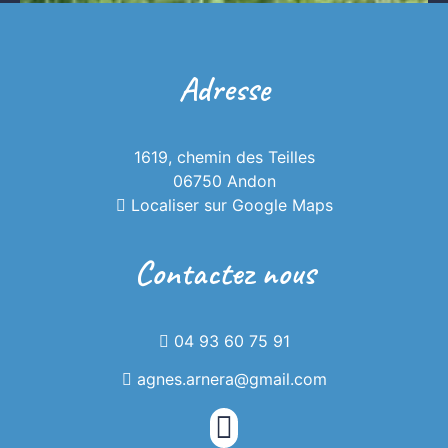
Adresse
1619, chemin des Teilles
06750 Andon
La Casa Arnera
Localiser sur Google Maps
Contactez nous
Bénéficiant d'une piscine, d'un salon
commun, d'un jardin et d'une vue sur le
04 93 60 75 91
jardin, la Casa Arnera est située à Andon
agnes.arnera@gmail.com
et propose un hébergement avec connexion