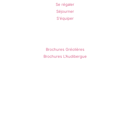
Se régaler
Séjourner
S'équiper
Nos brochures
Brochures Gréolières
Brochures L'Audibergue
Gréolières
Répondeur neige (période hivernale) : +33 (0)
4.93.59.70.12
Caisses des remontées mécaniques :
Période hivernale :+33 (0) 4.93.24.37.72
Période estivale : +33 (0) 7.63.52.49.89
Contact : stations@smga.fr (seulement en Hiver)