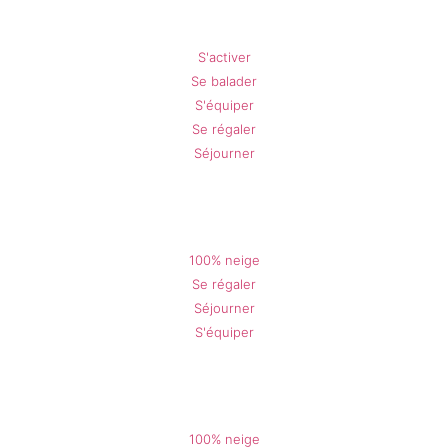
L'Audibergue en Été
S'activer
Se balader
S'équiper
Se régaler
Séjourner
Gréolières en Hiver
100% neige
Se régaler
Séjourner
S'équiper
L'Audibergue en Hiver
100% neige