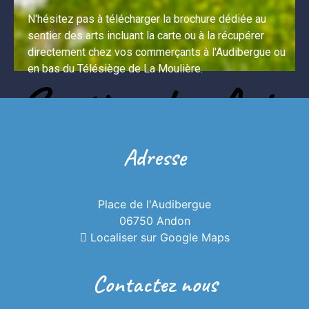
N'hésitez pas à télécharger la brochure dédiée au 
sentier des arts incluant la carte ou à la récupérer 
directement chez vos commerçants à l'Audibergue ou 
en bas du Télésiège de La Moulière.
Sentier des Arts
Adresse
Une balade originale en pleine nature,
ponctuée d’œuvres d’art contemporain. À
Place de l'Audibergue
découvrir en famille, entre forêt et
06750 Andon
Localiser sur Google Maps
sommets. Au total 5 œuvres sont réparties
sur un itinéraire de 4km.
Contactez nous