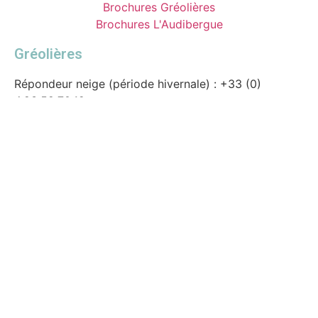
Brochures Gréolières
Brochures L'Audibergue
Gréolières
Répondeur neige (période hivernale) : +33 (0)
4.93.59.70.12
Caisses des remontées mécaniques :
Période hivernale :+33 (0) 4.93.24.37.72
Période estivale : +33 (0) 7.63.52.49.89
Contact : stations@smga.fr (seulement en Hiver)
Audibergue
Répondeur neige : +33 (0) 4.93.60.45.18
Caisses des remontées mécaniques : +33 (0)