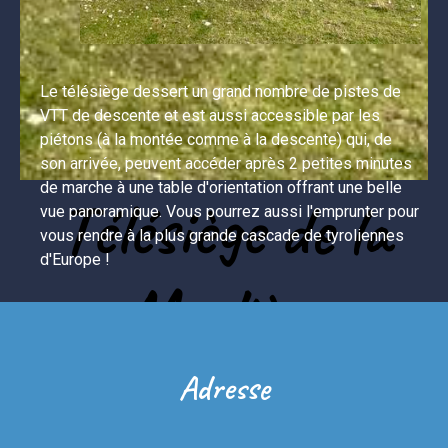
Le télésiège dessert un grand nombre de pistes de 
VTT de descente et est aussi accessible par les 
piétons (à la montée comme à la descente) qui, de 
son arrivée, peuvent accéder après 2 petites minutes 
de marche à une table d'orientation offrant une belle 
Télésiège de la
vue panoramique. Vous pourrez aussi l'emprunter pour 
vous rendre à la plus grande cascade de tyroliennes 
d'Europe !
Moulière
Adresse
Tout l'été, le télésiège de La Moulière vous
permet d’accéder à une multitude d’activités