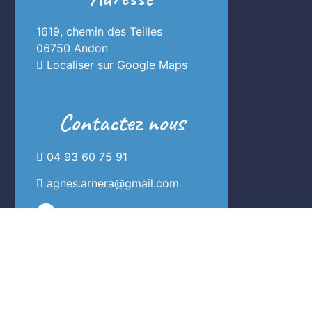
1619, chemin des Teilles
06750 Andon
Localiser sur Google Maps
Contactez nous
04 93 60 75 91
agnes.arnera@gmail.com
Réservation