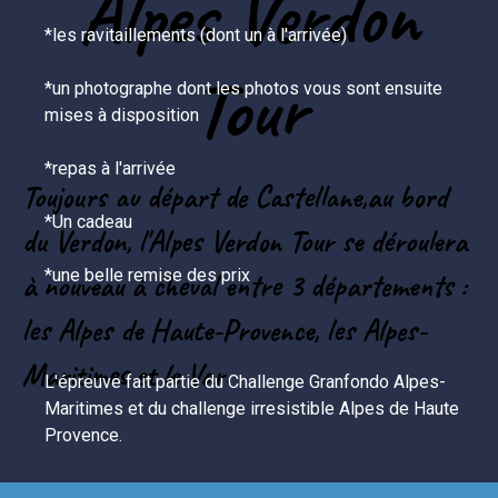
Alpes Verdon
*les ravitaillements (dont un à l'arrivée)

Tour
*un photographe dont les photos vous sont ensuite 
mises à disposition

*repas à l'arrivée

Toujours au départ de Castellane,au bord
*Un cadeau 

du Verdon, l'Alpes Verdon Tour se déroulera
*une belle remise des prix

à nouveau à cheval entre 3 départements :
les Alpes de Haute-Provence, les Alpes-
Maritimes et le Var.
L'épreuve fait partie du Challenge Granfondo Alpes-
Maritimes et du challenge irresistible Alpes de Haute 
Provence.