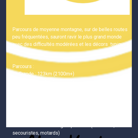
Parcours de moyenne montagne, sur de belles routes 
peu fréquentées, sauront ravir le plus grand monde 
avec des difficultés modérées et les décors  typiques 
.

Parcours : 

La Grande : 123km (2100m+)

La Moyenne : 96km (1500m+) 

Le pack inscription comprend :

*chronométrage avec puce,

*la sécurité tout au long du parcours (médecins, 
secouristes, motards)
