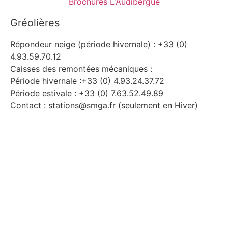
Brochures L'Audibergue
Gréolières
Répondeur neige (période hivernale) : +33 (0)
4.93.59.70.12
Caisses des remontées mécaniques :
Période hivernale :+33 (0) 4.93.24.37.72
Période estivale : +33 (0) 7.63.52.49.89
Contact : stations@smga.fr (seulement en Hiver)
Audibergue
Répondeur neige : +33 (0) 4.93.60.45.18
Caisses des remontées mécaniques : +33 (0)
4.93.60.73.39