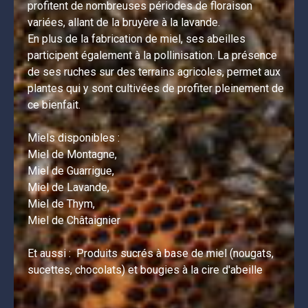
profitent de nombreuses périodes de floraison 
variées, allant de la bruyère à la lavande.

En plus de la fabrication de miel, ses abeilles 
participent également à la pollinisation. La présence 
de ses ruches sur des terrains agricoles, permet aux 
plantes qui y sont cultivées de profiter pleinement de 
ce bienfait.

Miels disponibles :

Miel de Montagne,

Miel de Guarrigue,

Miel de Lavande,

Miel de Thym,

Miel de Châtaignier

Et aussi :  Produits sucrés à base de miel (nougats, 
sucettes, chocolats) et bougies à la cire d'abeille
