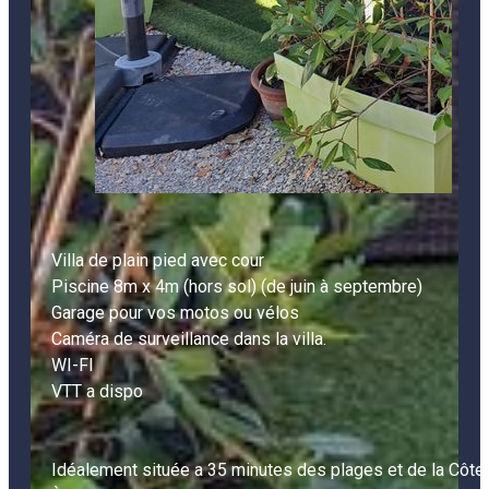
Villa de plain pied avec cour

Piscine 8m x 4m (hors sol) (de juin à septembre)

Garage pour vos motos ou vélos

Caméra de surveillance dans la villa.

WI-FI

VTT a dispo

Idéalement située a 35 minutes des plages et de la Côte 