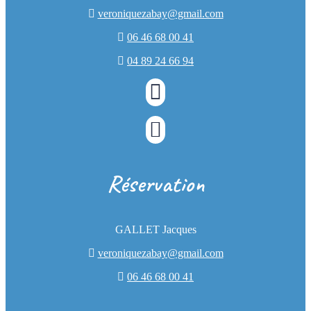
veroniquezabay@gmail.com
Villa Regain
06 46 68 00 41
04 89 24 66 94
Profitez de cette villa avec plusieurs
chambres thématiques le tout à proximité
Réservation
de la station de ski de Gréolières les
Neiges et des sentiers de randonnées.
GALLET Jacques
Pas de durée minimum de séjour
veroniquezabay@gmail.com
06 46 68 00 41