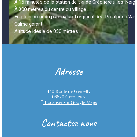
À 15 minutes de la station de ski de Gréolières-les-Neiges
À 300 mètres du centre du village

En plein cœur du parc naturel régional des Préalpes d'Azur
Calme garanti

Altitude idéale de 850 mètres
Adresse
440 Route de Gentelly
06620 Gréolières
Localiser sur Google Maps
Contactez nous