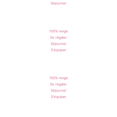
Séjourner
Gréolières en Hiver
100% neige
Se régaler
Séjourner
S'équiper
L'Audibergue en Hiver
100% neige
Se régaler
Séjourner
S'équiper
Nos brochures