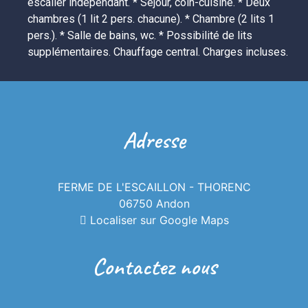
escalier indépendant. * Séjour, coin-cuisine. * Deux 
chambres (1 lit 2 pers. chacune). * Chambre (2 lits 1 
pers.). * Salle de bains, wc. * Possibilité de lits 
supplémentaires. Chauffage central. Charges incluses. 
Adresse
FERME DE L'ESCAILLON - THORENC
06750 Andon
Localiser sur Google Maps
Contactez nous