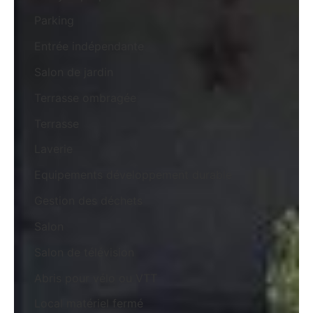
Parking
Entrée indépendante
Salon de jardin
Terrasse ombragée
Terrasse
Laverie
Equipements développement durable
Gestion des déchets
Salon
Salon de télévision
Abris pour vélo ou VTT
Local matériel fermé