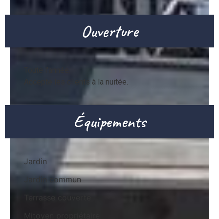
Ouverture
Toute l'année.

Accepte les clients à la nuitée.
Équipements
Jardin
Jardin commun
Terrasse couverte
Mitoyen propriétaire