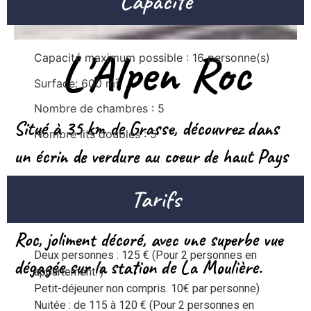
Capacité
L'Alpen Roc
Capacité maximum possible : 16 personne(s)
Surface: 600 m²
Nombre de chambres : 5
Situé à 35 km de Grasse, découvrez dans
Nombre lits doubles : 5
un écrin de verdure au coeur de haut Pays
de Grasse, les chambres d'hôtes et
Tarifs
appartements de charme du chalet l'Alpen
Roc, joliment décoré, avec une superbe vue
Deux personnes : 125 € (Pour 2 personnes en 
dégagée sur la station de La Moulière.
appartement. )

Petit-déjeuner non compris. 10€ par personne)

Nuitée : de 115 à 120 € (Pour 2 personnes en 