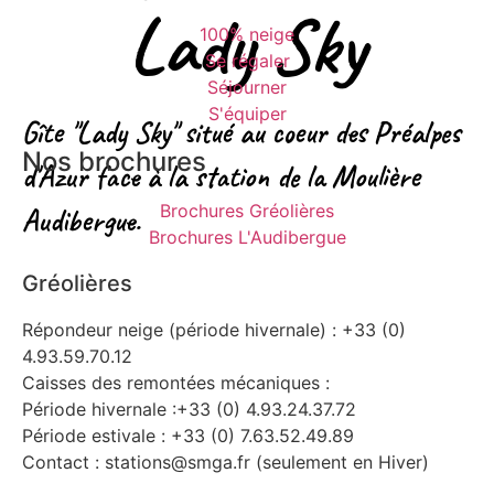
Lady Sky
100% neige
Se régaler
Séjourner
S'équiper
Gîte "Lady Sky" situé au coeur des Préalpes
Nos brochures
d'Azur face à la station de la Moulière
Brochures Gréolières
Audibergue.
Brochures L'Audibergue
Gréolières
Répondeur neige (période hivernale) : +33 (0)
4.93.59.70.12
Caisses des remontées mécaniques :
Période hivernale :+33 (0) 4.93.24.37.72
Période estivale : +33 (0) 7.63.52.49.89
Contact : stations@smga.fr (seulement en Hiver)