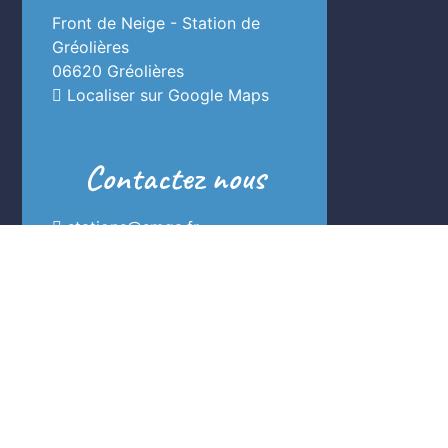
Front de Neige - Station de
Gréolières
06620 Gréolières
Localiser sur Google Maps
Contactez nous
stations@smga.fr
04 93 24 37 72