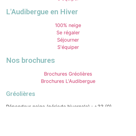
L'Audibergue en Hiver
100% neige
Se régaler
Séjourner
S'équiper
Nos brochures
Brochures Gréolières
Brochures L'Audibergue
Gréolières
Répondeur neige (période hivernale) : +33 (0)
4.93.59.70.12
Caisses des remontées mécaniques :
Période hivernale :+33 (0) 4.93.24.37.72
Période estivale : +33 (0) 7.63.52.49.89